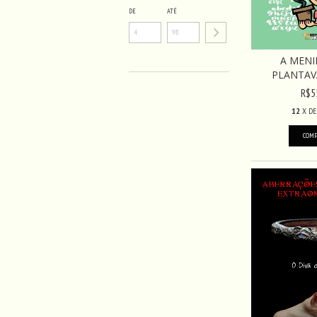
DE
ATÉ
A MENI
PLANTAV
R$5
12
X D