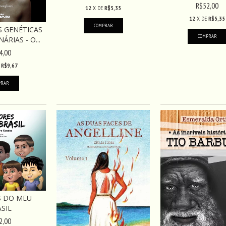
R$52,00
12
X DE
R$5,35
12
X DE
R$5,35
 GENÉTICAS
RIAS - O...
4,00
E
R$9,67
S DO MEU
SIL
2,00