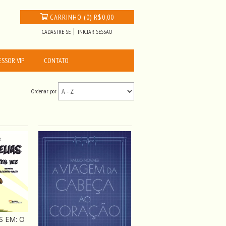
CARRINHO
(
0
)
R$0,00
CADASTRE-SE
INICIAR SESSÃO
SSOR VIP
CONTATO
Ordenar por
S EM: O