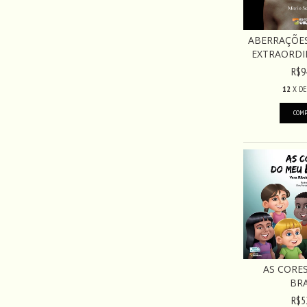
ABERRAÇÕES
EXTRAORDINÁ
R$9
12
X D
AS CORE
BRA
R$5