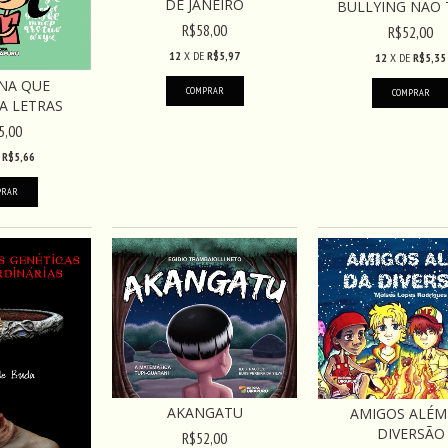
DE JANEIRO
BULLYING NÃO T
R$58,00
R$52,00
12
X DE
R$5,97
12
X DE
R$5,35
NA QUE
A LETRAS
5,00
E
R$5,66
AKANGATU
AMIGOS ALÉM
DIVERSÃO
R$52,00