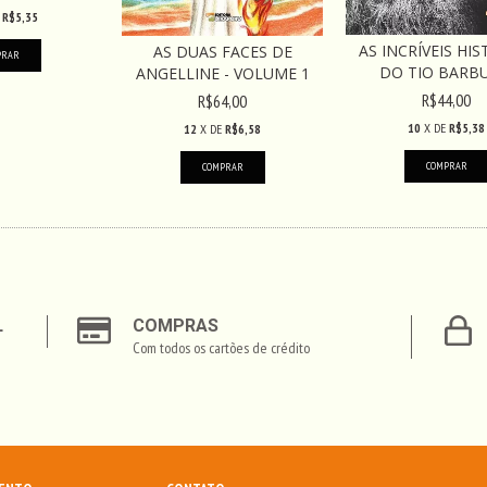
E
R$5,35
AS INCRÍVEIS HIS
AS DUAS FACES DE
DO TIO BARB
ANGELLINE - VOLUME 1
R$44,00
R$64,00
10
X DE
R$5,38
12
X DE
R$6,58
L
COMPRAS
Com todos os cartões de crédito