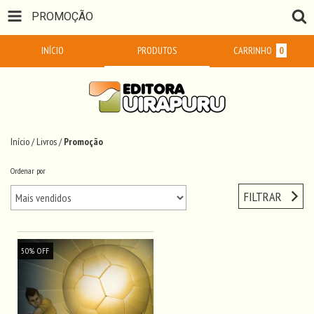
PROMOÇÃO
INÍCIO
PRODUTOS
CARRINHO
0
Início
/
Livros
/
Promoção
Ordenar por
FILTRAR
50
%
OFF