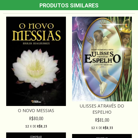
PRODUTOS SIMILARES
ULISSES ATRAVÉS DO
O NOVO MESSIAS
ESPELHO
R$80,00
R$81,00
12
X DE
R$8,23
12
X DE
R$8,33