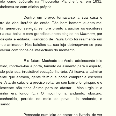
ida como tipógrafo na “Tipografia Plancher”, e, em 1831,
abeleceu-se com oficina própria.
Dentro em breve, tornava-se a sua casa o
tro da vida literária de então. Tão bom homem quanto mal
ta, generoso, serviçal, sempre pronto a auxiliar os escritores
 a sua bolsa e com grandiloquentes elogios na
Marmota
, por
 dirigida e editada, Francisco de Paula Brito foi realmente um
nde animador.
Nos balcões da sua loja debruçavam-se para
versar com todos os intelectuais do momento.
E o futuro Machado de Assis, adolescente feio
ímido, rondava-lhe a porta, faminto de alimento para
o espírito,
ado
pela sua irresistível vocação literária. Ali ficava, a admirar
ente que entrava, gente feliz que podia comprar e escrever
ros. A tarde caía, era preciso voltar ao seu bairro longínquo, e o
lescente não tinha ânimo para se afastar… Mas urgia ir; o
minho era longo (…) O mocinho ia andando, obscuro,
sconhecido, perdido no meio do povo… ia andando, e
sando.
Pensando num jeito de entrar na livraria, de
ver