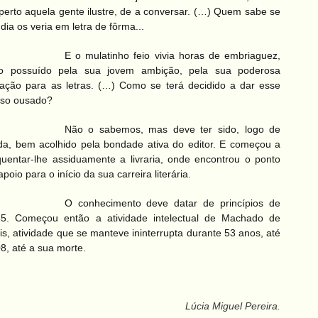
perto aquela gente ilustre, de a conversar. (…) Quem sabe se
dia os veria em letra de
fôrma...
E o mulatinho feio vivia horas de embriaguez,
do possuído pela sua jovem ambição, pela sua poderosa
ação para as letras. (…)
Como se terá decidido a dar esse
so ousado?
Não o sabemos, mas deve ter sido, logo de
da,
bem acolhido pela bondade ativa do editor. E
começou a
quentar-lhe assiduamente a livraria,
onde encontrou o ponto
apoio para o início da
sua carreira literária.
O conhecimento deve datar de princípios de
55. Começou então a
atividade intelectual de Machado
de
is, atividade que se manteve ininterrupta
durante 53 anos, até
8, até a sua morte.
Lúcia Miguel Pereira.