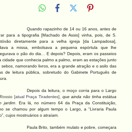
Quando rapazinho de 14 ou 16 anos, antes de
rar para a tipografia [Machado de Assis] vinha, pois, de S.
stóvão diretamente para a velha igreja [da Lampadosa],
udava a missa, embolsava a pequena espórtula que lhe
egurava o pão do dia… E depois? Depois, eram os passeios
a cidade que conhecia palmo a palmo, eram as estações junto
 sebos, namorando livros, era a grande atração e o asilo das
as de leitura pública, sobretudo do Gabinete Português de
tura.
Depois da leitura, o moço corria para o Largo
Rossio
[atual Praça Tiradentes]
,
que ainda não tinha estátua
 jardim
. Era lá, no número 64 da Praça da
Constituição,
mo se chamou por algum tempo o
Largo, a “Livraria Paula
to”, cujos mostruários o
atraíam.
Paula Brito, também mulato e pobre, começara