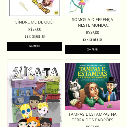
SOMOS A DIFERENÇA
SÍNDROME DE QUÊ?
NESTE MUNDO
R$52,00
INDIFERENT...
R$52,00
12
X DE
R$5,35
12
X DE
R$5,35
TAMPAS E ESTAMPAS NA
TERRA DOS PADRÕES
R$52,00