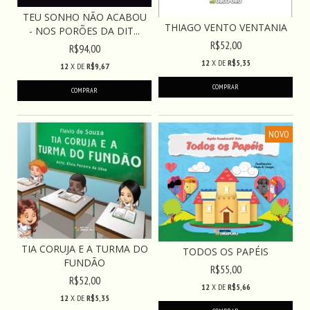
TEU SONHO NÃO ACABOU
THIAGO VENTO VENTANIA
- NOS PORÕES DA DIT...
R$52,00
R$94,00
12
X DE
R$5,35
12
X DE
R$9,67
NOVO
TIA CORUJA E A TURMA DO
TODOS OS PAPÉIS
FUNDÃO
R$55,00
R$52,00
12
X DE
R$5,66
12
X DE
R$5,35