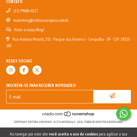
CONTATO
(11) 99686-0227
marketing@editorauirapuru.com.br
Visite o nosso Blog!
Rua Antonio Moretti, 352 - Parque das Árvores I - Cerquilho - SP - CEP: 18523-
182
REDES SOCIAIS
INSCREVA-SE PARA RECEBER NOVIDADES!
COPYRIGHT EDITORA UIRAPURU - 01751447000165 - 2026. TODOS OS DIREITOS RESERVADOS.
Ao navegar por este site
você aceita o uso de cookies
para agilizar a sua