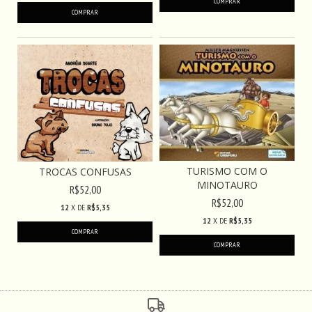
TURISMO COM O
TROCAS CONFUSAS
MINOTAURO
R$52,00
R$52,00
12
X DE
R$5,35
12
X DE
R$5,35