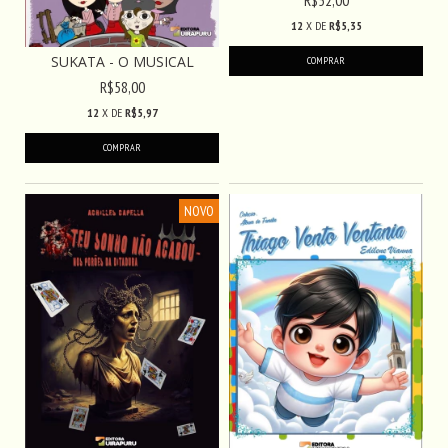
12
X DE
R$5,35
SUKATA - O MUSICAL
R$58,00
12
X DE
R$5,97
NOVO